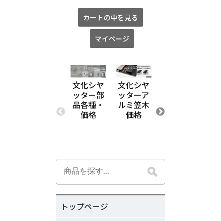
カートの中を見る
マイページ
文化シヤ
文化シヤ
文化シヤ
文
ッター部
ッターア
ッタース
ッ
品各種・
ルミ笠木
テンレ
理
価格
価格
ス・アル
ミ・メッ
キ鋼板加
工品価格
トップページ