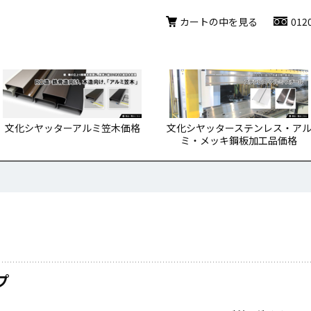
カートの中を見る
012
文化シヤッターアルミ笠木価格
文化シヤッターステンレス・ア
ミ・メッキ鋼板加工品価格
プ