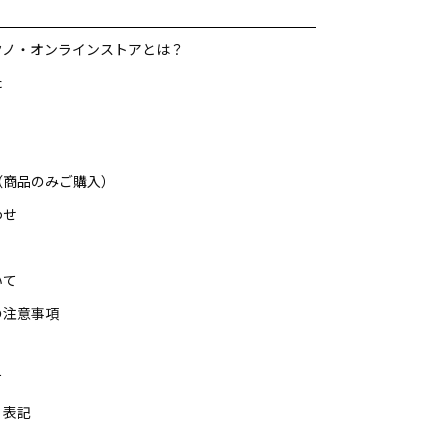
クノ・オンラインストアとは？
た
（商品のみご購入）
わせ
いて
の注意事項
て
く表記