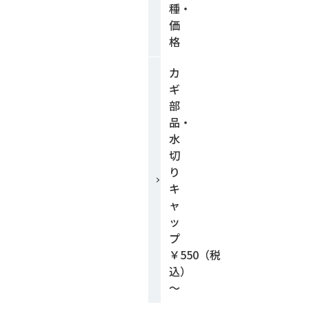
種・
価
格
カ
ギ
部
品・
水
切
り
キ
ャ
ッ
プ
￥550（税
込）
～