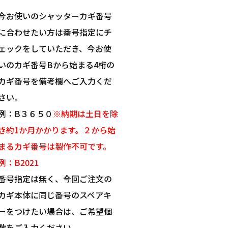
今お使いのシャッターカギ番号
に合わせたい方は番号指定にチ
ェックをしていただき、今お使
いのカギ番号Bから始まる4桁の
カギ番号を備考欄へご入力くだ
さい。
例：B３６５０
※納期は土日を除
き約1か月かかります。２から始
まるカギ番号は製作不可です。
例：B2021
番号指定は無く、今回ご注文の
カギ本体に同じ番号のスペアキ
ーをつけたい場合は、ご希望個
数をご入力ください。