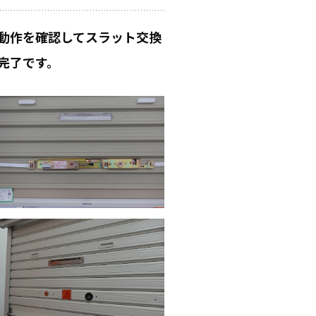
動作を確認してスラット交換
完了です。