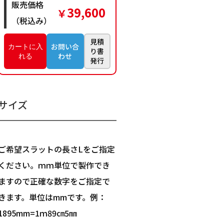
販売価格
39,600
￥
（税込み）
見積
お問い合
り書
わせ
発行
サイズ
ご希望スラットの長さLをご指定
ください。ｍｍ単位で製作でき
ますので正確な数字をご指定で
きます。単位はmmです。例：
1895mm=1ｍ89㎝5㎜