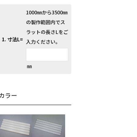
1000㎜から3500㎜
の製作範囲内でス
ラットの長さLをご
1. 寸法L=
入力ください。
㎜
カラー