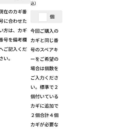
込）
現在のカギ番
個
号に合わせた
い方は、カギ
今回ご購入の
番号を備考欄
カギと同じ番
へご記入くだ
号のスペアキ
さい。
ーをご希望の
場合は個数を
ご入力くださ
い。標準で２
個付いている
カギに追加で
２個合計４個
カギが必要な