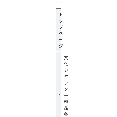
ト
ッ
プ
ペ
ー
ジ
文
化
シ
ヤ
ッ
タ
ー
部
品
各