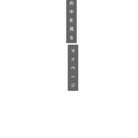
の
中
を
見
る
マ
イ
ペ
ー
ジ
文
文
文
文
文
文
化
化
化
化
化
化
シ
シ
シ
シ
シ
シ
ヤ
ヤ
ヤ
ヤ
ヤ
ヤ
ッ
ッ
ッ
ッ
ッ
ッ
タ
タ
タ
タ
タ
タ