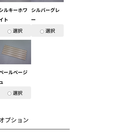
シルキーホワ
シルバーグレ
イト
ー
選択
選択
ペールベージ
ュ
選択
オプション