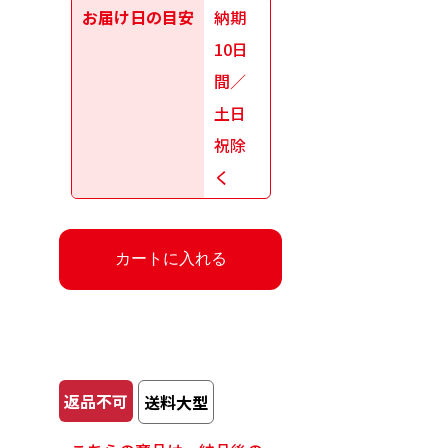
お届け日の目安
納期
10日
間／
土日
祝除
く
返品不可
送料大型