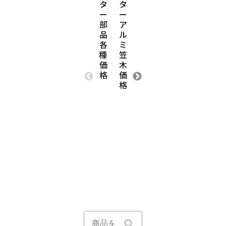
タ
タ
タ
タ
タ
タ
ー
ー
ー
ー
ー
ー
部
ア
ス
修
ガ
ビ
品
ル
テ
理・
レ
ニ
各
ミ
ン
工
ー
ー
種・
笠
レ
事
ジ
ル
価
木
ス・
価
シ
ノ
格
価
ア
格
ャ
レ
格
ル
ッ
ン、
ミ・
タ
ビ
メ
ー
ニ
ッ
お
ー
キ
届
ル
鋼
け
間
板
価
仕
加
格・
切
工
プ
価
品
ラ
格
価
ン
格