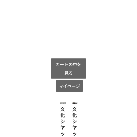
カートの中を
見る
マイページ
文
文
文
文
文
文
化
化
化
化
化
化
シ
シ
シ
シ
シ
シ
ヤ
ヤ
ヤ
ヤ
ヤ
ヤ
ッ
ッ
ッ
ッ
ッ
ッ