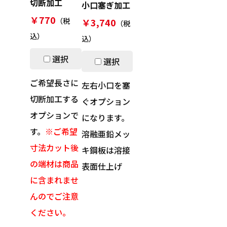
切断加工
小口塞ぎ加工
￥770
￥3,740
（税
（税
込）
込）
選択
選択
ご希望長さに
左右小口を塞
切断加工する
ぐオプション
オプションで
になります。
す。
※ご希望
溶融亜鉛メッ
寸法カット後
キ鋼板は溶接
の端材は商品
表面仕上げ
に含まれませ
んのでご注意
ください。