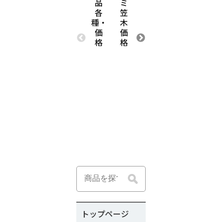
品
ミ
ン
理・
レ
各
笠
レ
工
ー
種・
木
ス・
事
ジ
価
価
ア
価
シ
格
格
ル
格
ャ
ミ・
ッ
メ
タ
ッ
ー
キ
お
鋼
届
板
け
加
価
工
格・
品
プ
価
ラ
格
ン
トップページ