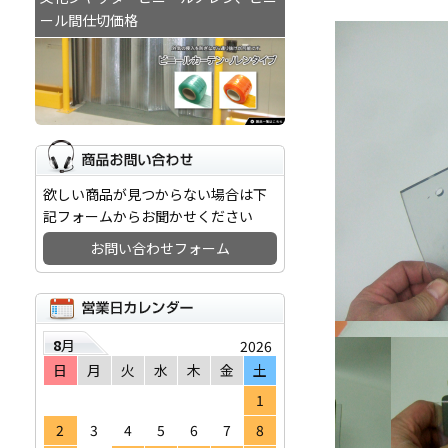
ール間仕切価格
欲しい商品が見つからない場合は下
記フォームからお聞かせください
お問い合わせフォーム
8
月
2026
日
月
火
水
木
金
土
1
2
3
4
5
6
7
8