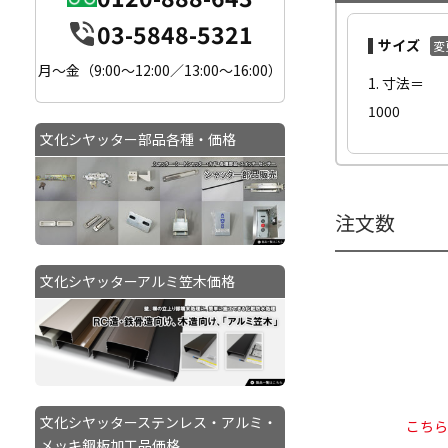
03-5848-5321
サイズ
変
月〜金（9:00〜12:00／13:00〜16:00）
1. 寸法＝
1000
文化シヤッター部品各種・価格
注文数
文化シヤッターアルミ笠木価格
文化シヤッターステンレス・アルミ・
こち
メッキ鋼板加工品価格