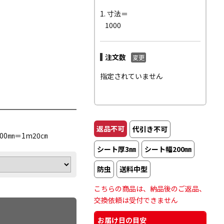
1. 寸法＝
1000
注文数
変更
指定されていません
返品不可
代引き不可
0㎜＝1m20㎝
シート厚3㎜
シート幅200㎜
防虫
送料中型
こちらの商品は、納品後のご返品、
交換依頼は受付できません
お届け日の目安