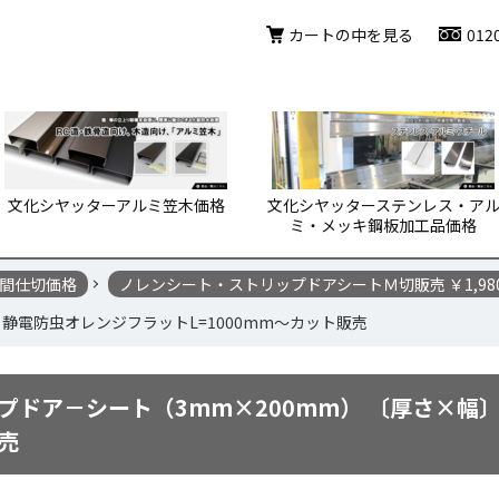
カートの中を見る
012
文化シヤッターアルミ笠木価格
文化シヤッターステンレス・ア
ミ・メッキ鋼板加工品価格
間仕切価格
ノレンシート・ストリップドアシートＭ切販売 ￥1,98
静電防虫オレンジフラットL=1000mm～カット販売
プドア－シート（3mm×200mm） 〔厚さ×幅〕
売