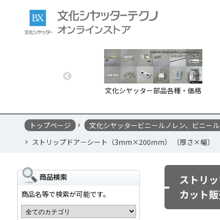
文化シヤッター部品各種・価格
トップページ
文化シヤッタービニールノレン、ビニール
ストリップドア－シート（3mm×200mm） 〔厚さ×幅〕 
ストリッ
カット販
商品名等で検索が可能です。