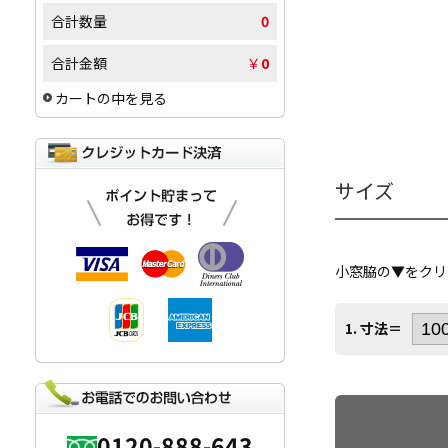
合計数量
0
合計金額
￥
0
カートの中を見る
サイズ
小窓脇の▼をクリ
1. 寸法＝
0120-888-643