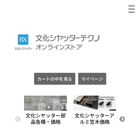
to
na
カートの中を見る
マイページ
文化シヤッター部
文化シヤッターア
文化シ
品各種・価格
ルミ笠木価格
テン
ミ・メ
工