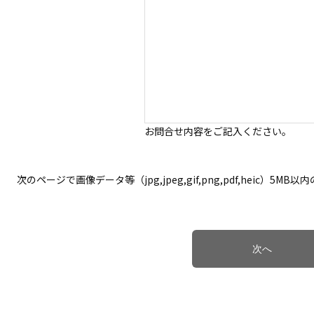
お問合せ内容をご記入ください。
次のページで画像データ等（jpg,jpeg,gif,png,pdf,heic）